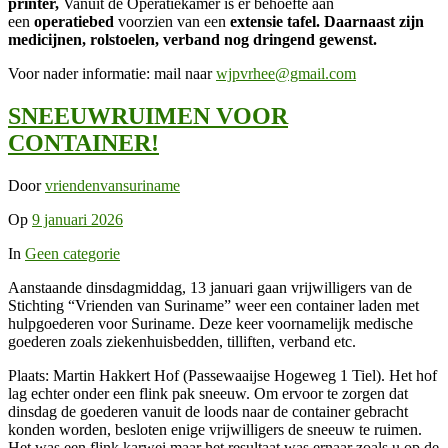
printer,
Vanuit de Operatiekamer is er behoefte aan
een
operatiebed
voorzien van een
extensie tafel.
Daarnaast zijn
medicijnen, rolstoelen, verband nog dringend gewenst.
Voor nader informatie: mail naar
wjpvrhee@gmail.com
SNEEUWRUIMEN VOOR
CONTAINER!
Door
vriendenvansuriname
Op
9 januari 2026
In
Geen categorie
Aanstaande dinsdagmiddag, 13 januari gaan vrijwilligers van de
Stichting “Vrienden van Suriname” weer een container laden met
hulpgoederen voor Suriname. Deze keer voornamelijk medische
goederen zoals ziekenhuisbedden, tilliften, verband etc.
Plaats: Martin Hakkert Hof (Passewaaijse Hogeweg 1 Tiel). Het hof
lag echter onder een flink pak sneeuw. Om ervoor te zorgen dat
dinsdag de goederen vanuit de loods naar de container gebracht
konden worden, besloten enige vrijwilligers de sneeuw te ruimen.
Het was een flink karwei maar het resultaat was ernaar zoals u op de