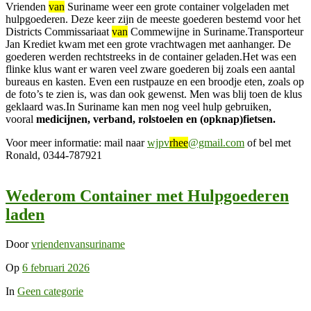
Vrienden
van
Suriname weer een grote container volgeladen met
hulpgoederen. Deze keer zijn de meeste goederen bestemd voor het
Districts Commissariaat
van
Commewijne in Suriname.Transporteur
Jan Krediet kwam met een grote vrachtwagen met aanhanger. De
goederen werden rechtstreeks in de container geladen.Het was een
flinke klus want er waren veel zware goederen bij zoals een aantal
bureaus en kasten. Even een rustpauze en een broodje eten, zoals op
de foto’s te zien is, was dan ook gewenst. Men was blij toen de klus
geklaard was.In Suriname kan men nog veel hulp gebruiken,
vooral
medicijnen, verband, rolstoelen en (opknap)fietsen.
Voor meer informatie: mail naar
wjpv
rhee
@gmail.com
of bel met
Ronald, 0344-787921
Wederom Container met Hulpgoederen
laden
Door
vriendenvansuriname
Op
6 februari 2026
In
Geen categorie