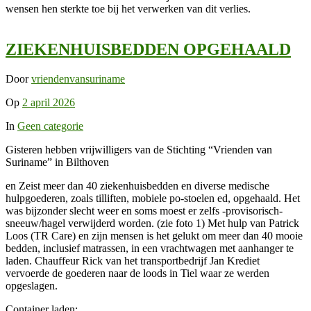
wensen hen sterkte toe bij het verwerken van dit verlies.
ZIEKENHUISBEDDEN OPGEHAALD
Door
vriendenvansuriname
Op
2 april 2026
In
Geen categorie
Gisteren hebben vrijwilligers van de Stichting “Vrienden van
Suriname” in Bilthoven
en Zeist meer dan 40 ziekenhuisbedden en diverse medische
hulpgoederen, zoals tilliften, mobiele po-stoelen ed, opgehaald. Het
was bijzonder slecht weer en soms moest er zelfs -provisorisch-
sneeuw/hagel verwijderd worden. (zie foto 1) Met hulp van Patrick
Loos (TR Care) en zijn mensen is het gelukt om meer dan 40 mooie
bedden, inclusief matrassen, in een vrachtwagen met aanhanger te
laden. Chauffeur Rick van het transportbedrijf Jan Krediet
vervoerde de goederen naar de loods in Tiel waar ze werden
opgeslagen.
Container laden: