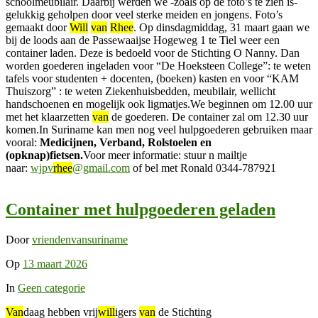
schoolmeubilair. Daarbij werden we -zoals op de foto’s te zien is-
gelukkig geholpen door veel sterke meiden en jongens. Foto’s
gemaakt door
Will
van
Rhee
. Op dinsdagmiddag, 31 maart gaan we
bij de loods aan de Passewaaijse Hogeweg 1 te Tiel weer een
container laden. Deze is bedoeld voor de Stichting O Nanny. Dan
worden goederen ingeladen voor “De Hoeksteen College”: te weten
tafels voor studenten + docenten, (boeken) kasten en voor “KAM
Thuiszorg” : te weten Ziekenhuisbedden, meubilair, wellicht
handschoenen en mogelijk ook ligmatjes.We beginnen om 12.00 uur
met het klaarzetten
van
de goederen. De container zal om 12.30 uur
komen.In Suriname kan men nog veel hulpgoederen gebruiken maar
vooral:
Medicijnen, Verband, Rolstoelen en
(opknap)fietsen.
Voor meer informatie: stuur n mailtje
naar:
wjpv
rhee
@gmail.com
of bel met Ronald 0344-787921
Container met hulpgoederen geladen
Door
vriendenvansuriname
Op
13 maart 2026
In
Geen categorie
Van
daag hebben vrij
will
igers
van
de Stichting