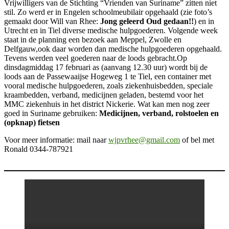
Vrijwilligers van de Stichting “Vrienden van Suriname” zitten niet
stil. Zo werd er in Engelen schoolmeubilair opgehaald (zie foto’s
gemaakt door Will van Rhee:
Jong geleerd Oud gedaan!!
) en in
Utrecht en in Tiel diverse medische hulpgoederen. Volgende week
staat in de planning een bezoek aan Meppel, Zwolle en
Delfgauw,ook daar worden dan medische hulpgoederen opgehaald.
Tevens werden veel goederen naar de loods gebracht.Op
dinsdagmiddag 17 februari as (aanvang 12.30 uur) wordt bij de
loods aan de Passewaaijse Hogeweg 1 te Tiel, een container met
vooral medische hulpgoederen, zoals ziekenhuisbedden, speciale
kraambedden, verband, medicijnen geladen, bestemd voor het
MMC ziekenhuis in het district Nickerie. Wat kan men nog zeer
goed in Suriname gebruiken:
Medicijnen, verband, rolstoelen en
(opknap) fietsen
Voor meer informatie: mail naar
wjpvrhee@gmail.com
of bel met
Ronald 0344-787921