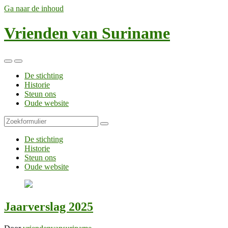
Ga naar de inhoud
Vrienden van Suriname
Toggle
Toggle
het
het
De stichting
mobiele
zoekveld
Historie
menu
Steun ons
Oude website
Zoeken
De stichting
Historie
Steun ons
Oude website
Jaarverslag 2025