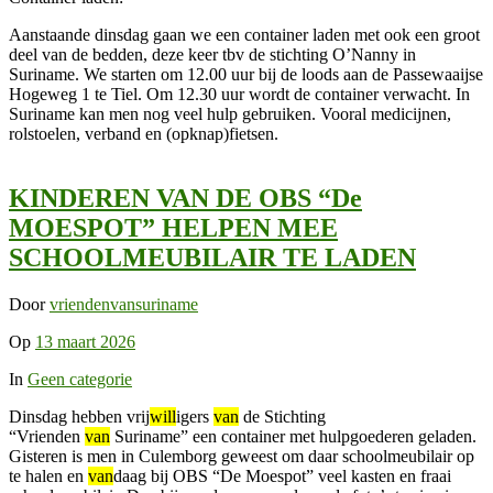
Aanstaande dinsdag gaan we een container laden met ook een groot
deel van de bedden, deze keer tbv de stichting O’Nanny in
Suriname. We starten om 12.00 uur bij de loods aan de Passewaaijse
Hogeweg 1 te Tiel. Om 12.30 uur wordt de container verwacht. In
Suriname kan men nog veel hulp gebruiken. Vooral medicijnen,
rolstoelen, verband en (opknap)fietsen.
KINDEREN VAN DE OBS “De
MOESPOT” HELPEN MEE
SCHOOLMEUBILAIR TE LADEN
Door
vriendenvansuriname
Op
13 maart 2026
In
Geen categorie
Dinsdag hebben vrij
will
igers
van
de Stichting
“Vrienden
van
Suriname” een container met hulpgoederen geladen.
Gisteren is men in Culemborg geweest om daar schoolmeubilair op
te halen en
van
daag bij OBS “De Moespot” veel kasten en fraai