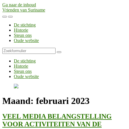
Ga naar de inhoud
Vrienden van Suriname
Toggle
Toggle
het
het
De stichting
mobiele
zoekveld
Historie
menu
Steun ons
Oude website
Zoeken
De stichting
Historie
Steun ons
Oude website
Maand:
februari 2023
VEEL MEDIA BELANGSTELLING
VOOR ACTIVITEITEN VAN DE