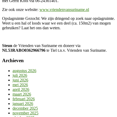
met Gerrit Kool via 06-24361401.
Zie ook onze website:
www.vriendenvansuriname.nl
Opslagruimte Gezocht: We zijn dringend op zoek naar opslagruimte.
Weet u een hal of loods waar we een deel (ca. 150m2) van mogen
gebruiken? Laat het ons dan weten.
Steun
de Vrienden van Suriname en doneer via
NL53RABO0362966796
te Tiel t.n.v. Vrienden van Suriname
.
Archieven
augustus 2026
juli 2026
juni 2026
mei 2026
april 2026
maart 2026
februari 2026
januari 2026
december 2025
november 2025