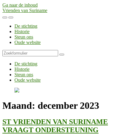
Ga naar de inhoud
Vrienden van Suriname
Toggle
Toggle
het
het
De stichting
mobiele
zoekveld
Historie
menu
Steun ons
Oude website
Zoeken
De stichting
Historie
Steun ons
Oude website
Maand:
december 2023
ST VRIENDEN VAN SURINAME
VRAAGT ONDERSTEUNING