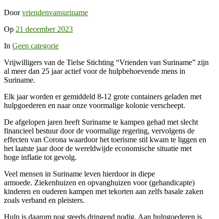
Door
vriendenvansuriname
Op
21 december 2023
In
Geen categorie
Vrijwilligers van de Tielse Stichting “Vrienden van Suriname” zijn
al meer dan 25 jaar actief voor de hulpbehoevende mens in
Suriname.
Elk jaar worden er gemiddeld 8-12 grote containers geladen met
hulpgoederen en naar onze voormalige kolonie verscheept.
De afgelopen jaren heeft Suriname te kampen gehad met slecht
financieel bestuur door de voormalige regering, vervolgens de
effecten van Corona waardoor het toerisme stil kwam te liggen en
het laatste jaar door de wereldwijde economische situatie met
hoge inflatie tot gevolg.
Veel mensen in Suriname leven hierdoor in diepe
armoede. Ziekenhuizen en opvanghuizen voor (gehandicapte)
kinderen en ouderen kampen met tekorten aan zelfs basale zaken
zoals verband en pleisters.
Hulp is daarom nog steeds dringend nodig. Aan hulpgoederen is