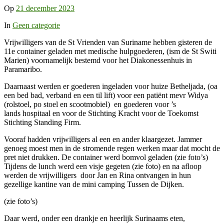
Op
21 december 2023
In
Geen categorie
Vrijwilligers van de St Vrienden van Suriname hebben gisteren de
11e container geladen met medische hulpgoederen, (ism de St Switi
Marien) voornamelijk bestemd voor het Diakonessenhuis in
Paramaribo.
Daarnaast werden er goederen ingeladen voor huize Betheljada, (oa
een bed bad, verband en een til lift) voor een patiënt mevr Widya
(rolstoel, po stoel en scootmobiel) en goederen voor ’s
lands hospitaal en voor de Stichting Kracht voor de Toekomst
Stichting Standing Firm.
Vooraf hadden vrijwilligers al een en ander klaargezet. Jammer
genoeg moest men in de stromende regen werken maar dat mocht de
pret niet drukken. De container werd bomvol geladen (zie foto’s)
Tijdens de lunch werd een visje gegeten (zie foto) en na afloop
werden de vrijwilligers door Jan en Rina ontvangen in hun
gezellige kantine van de mini camping Tussen de Dijken.
(zie foto’s)
Daar werd, onder een drankje en heerlijk Surinaams eten,