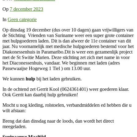
Op
7 december 2023
In
Geen categorie
Op dinsdag 19 december (dus over 10 dagen) gaan vrijwilligers van
de Stichting Vrienden van Suriname weer een super grote container
met hulpgoederen laden. Dit is dan alweer de 11e container van dit
jaar. Nu voornamelijk met medische hulpgoederen bestemd voor het
Diakonessenhuis in Paramaribo.Dit is weer een gezamenlijk project
met de St Switie Marien. Deze stichting zet zich met name in voor
het Diaconessenhuis, vandaar. We beginnen met laden (adres
Passewaaijse Hogeweg 1 Tiel ) om 13.00 uur.
We kunnen
hulp
bij het laden gebruiken.
In de ochtend zet Gerrit Kool (0624361401) weer goederen klaar.
Ook Gerrit kan daarbij hulp gebruiken!
Mocht u nog kleding, rolstoelen, verbandmiddelen ed hebben die u
wilt afstaan:
Breng dat dan dinsdag naar de loods, dan wordt het direct
meegeladen.
Surinaamse Maaltijd