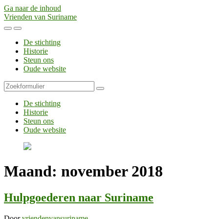
Ga naar de inhoud
Vrienden van Suriname
Toggle
Toggle
het
het
De stichting
mobiele
zoekveld
Historie
menu
Steun ons
Oude website
Zoeken
De stichting
Historie
Steun ons
Oude website
Maand:
november 2018
Hulpgoederen naar Suriname
Door
vriendenvansuriname