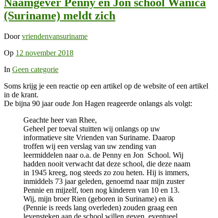
Naamgever Penny en Jon school Wanica
(Suriname) meldt zich
Door
vriendenvansuriname
Op
12 november 2018
In
Geen categorie
Soms krijg je een reactie op een artikel op de website of een artikel
in de krant.
De bijna 90 jaar oude Jon Hagen reageerde onlangs als volgt:
Geachte heer van Rhee,
Geheel per toeval stuitten wij onlangs op uw
informatieve site Vrienden van Suriname. Daarop
troffen wij een verslag van uw zending van
leermiddelen naar o.a. de Penny en Jon School. Wij
hadden nooit verwacht dat deze school, die deze naam
in 1945 kreeg, nog steeds zo zou heten. Hij is immers,
inmiddels 73 jaar geleden, genoemd naar mijn zuster
Pennie en mijzelf, toen nog kinderen van 10 en 13.
Wij, mijn broer Rien (geboren in Suriname) en ik
(Pennie is reeds lang overleden) zouden graag een
levensteken aan de school willen geven, eventueel