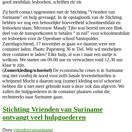
goed meubilair, lesboeken, schriften etc etc
Zij heeft contact opgenomen met de Stichting “Vrienden van
Suriname” en hulp gevraagd. In de opslagloods van de Stichting
hebben we nog een behoorlijke hoeveelheid schoolmeubilair en
lesboeken staan. Mevrouw Maudy Tjho was bereid om een flink
deel van de transportkosten te betalen “ in ruil” voor schoolmeubilair
en lesboeken voor de Openbare school Santopolder.
Zaterdagochtend, 17 november as gaan we daarom weer een
container laden. Plaats: Papesteeg 36 te Tiel. Wie wil meehelpen
deze container te laden? Elke hulp, al was t maar een uurtje is
welkom. We starten om 09.00 uur en verwachten rond 12.30 uur
klaar te zijn.
(
Zomerkleding/schoeisel)
De economische crises is in Suriname
nog niet voorbij de nood voor zelfs basale levensbehoeften is
schrijnend Mocht u daarom nog (zomer) kleding en/of schoeisel
hebben die u niet meer gebruikt kunt u deze ook dan afgeven. We
zullen die hulpgoederen in de container plaatsen zodat die
rechtstreeks naar Suriname gaan.
Stichting Vrienden van Suriname
ontvangt veel hulpgoederen
Door
vriendenvansuriname