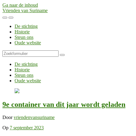
Ga naar de inhoud
Vrienden van Suriname
Toggle
Toggle
het
het
De stichting
mobiele
zoekveld
Historie
menu
Steun ons
Oude website
Zoeken
De stichting
Historie
Steun ons
Oude website
9e container van dit jaar wordt geladen
Door
vriendenvansuriname
Op
7 september 2023