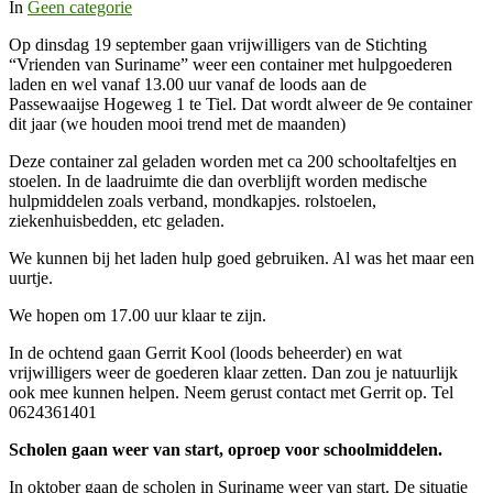
In
Geen categorie
Op dinsdag 19 september gaan vrijwilligers van de Stichting
“Vrienden van Suriname” weer een container met hulpgoederen
laden en wel vanaf 13.00 uur vanaf de loods aan de
Passewaaijse Hogeweg 1 te Tiel. Dat wordt alweer de 9e container
dit jaar (we houden mooi trend met de maanden)
Deze container zal geladen worden met ca 200 schooltafeltjes en
stoelen. In de laadruimte die dan overblijft worden medische
hulpmiddelen zoals verband, mondkapjes. rolstoelen,
ziekenhuisbedden, etc geladen.
We kunnen bij het laden hulp goed gebruiken. Al was het maar een
uurtje.
We hopen om 17.00 uur klaar te zijn.
In de ochtend gaan Gerrit Kool (loods beheerder) en wat
vrijwilligers weer de goederen klaar zetten. Dan zou je natuurlijk
ook mee kunnen helpen. Neem gerust contact met Gerrit op. Tel
0624361401
Scholen gaan weer van start, oproep voor schoolmiddelen.
In oktober gaan de scholen in Suriname weer van start. De situatie