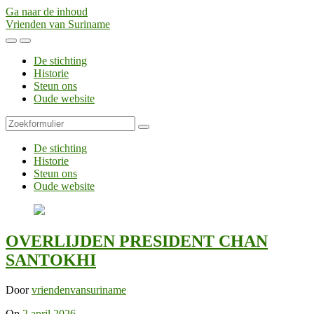
Ga naar de inhoud
Vrienden van Suriname
Toggle
Toggle
het
het
De stichting
mobiele
zoekveld
Historie
menu
Steun ons
Oude website
Zoeken
De stichting
Historie
Steun ons
Oude website
OVERLIJDEN PRESIDENT CHAN
SANTOKHI
Door
vriendenvansuriname
Op
2 april 2026