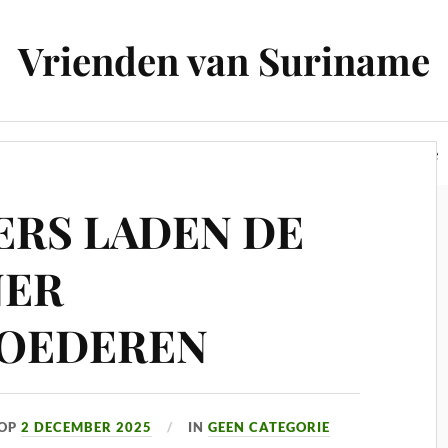
Vrienden van Suriname
De stichting
Historie
Steun ons
Oude website
ERS LADEN DE
NER
OEDEREN
OP
2 DECEMBER 2025
IN
GEEN CATEGORIE