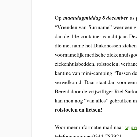
Op
maandagmiddag 8 december
as 
“Vrienden van Suriname” weer een gr
dan de 14e container van dit jaar. D
die met name het Diakonessen zieken
voornamelijk medische ziekenhuisgoed
ziekenhuisbedden, rolstoelen, verband
kantine van mini-camping “Tussen de
verwelkomd. Daar staat dan voor eeni
Bereid door de vrijwilliger Riel Sar
kan men nog “van alles” gebruiken maa
rolstoelen en fietsen!
Voor meer informatie mail naar
wjpv
telefoonnummer:0344-787921