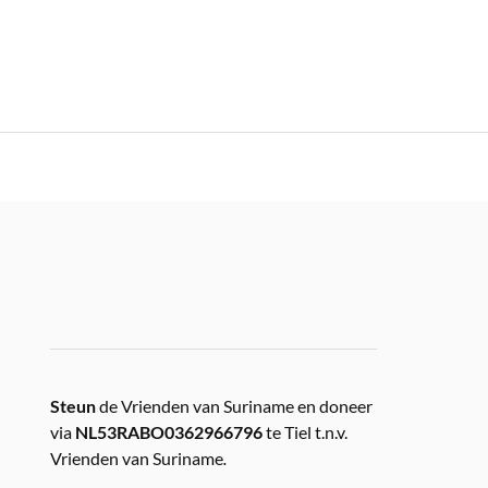
Steun
de Vrienden van Suriname en doneer
via
NL53RABO0362966796
te Tiel t.n.v.
Vrienden van Suriname
.