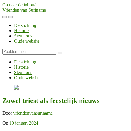
Ga naar de inhoud
Vrienden van Suriname
Toggle
Toggle
het
het
De stichting
mobiele
zoekveld
Historie
menu
Steun ons
Oude website
Zoeken
De stichting
Historie
Steun ons
Oude website
Zowel triest als feestelijk nieuws
Door
vriendenvansuriname
Op
19 januari 2024