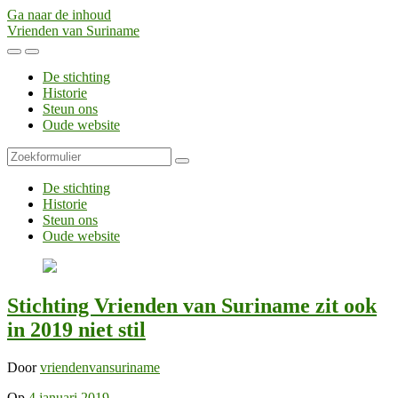
Ga naar de inhoud
Vrienden van Suriname
Toggle
Toggle
het
het
De stichting
mobiele
zoekveld
Historie
menu
Steun ons
Oude website
Zoeken
De stichting
Historie
Steun ons
Oude website
Stichting Vrienden van Suriname zit ook
in 2019 niet stil
Door
vriendenvansuriname
Op
4 januari 2019