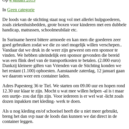
In
Geen categorie
De loods van de stichting staat nog vol met allerlei hulpgoederen,
zoals ziekenhuisbedden, grote boxen voor kinderen met een dubbele
handicap, matrassen, schoolmeubilair etc.
In Suriname heerst bittere armoede en kan men die goederen zeer
goed gebruiken zodat we die zo snel mogelijk willen verschepen..
Vandaar dat we druk in de weer zijn geweest om een sponsor te
vinden. We hebben uiteindelijk een sponsor gevonden die bereid
was een flink deel van de transportkosten te betalen. (2.000 euro)
Dankzij kleinere giften van Vrienden van de Stichting konden we
het restant (1.100) ophoesten. Aanstaande zaterdag, 12 januari gaan
we daarom weer een container laden.
Adres Papesteeg 36 te Tiel. We starten om 09.00 uur en hopen rond
12.30 uur klaar te zijn. Mocht u wat mee willen helpen -al is t maar
een uurtje- zou dat fijn zijn. Voor iedereen is er wel wat -licht zoals
dozen inpakken met kleding- werk te doen.
Als u nog kleding en/of schoeisel heeft die u niet meer gebruikt,
breng het dan svp naar de loods dan kunnen we dat direct in de
container leggen.